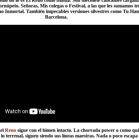
como no lo es El Reno como banda. Son diecisiete canciones cargada
 cornúpeto. Señoras, Mis colegas o Festival, a las que les sumamos 
o Inmortal. También impecables versiones silvestres como Tu Ham
Barcelona.
del
Reno
sigue con el himen intacto. La chorrada power o como quit
 lo terrenal, siguen siendo sus líneas maestras. Nada o poco escapa 