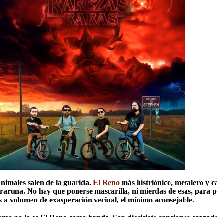
animales salen de la guarida.
El Reno
más histriónico, metalero y c
raruna. No hay que ponerse mascarilla, ni mierdas de esas, para p
 a volumen de exasperación vecinal, el mínimo aconsejable.