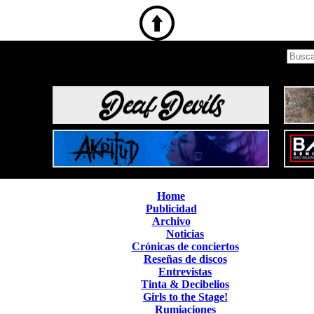
Home
Publicidad
Archivo
Noticias
Crónicas de conciertos
Reseñas de discos
Entrevistas
Tinta & Decibelios
Girls to the Stage!
Rumiaciones