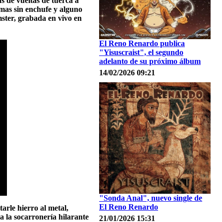
s de vueltas de tuerca a
temas sin enchufe y alguno
ster, grabada en vivo en
El Reno Renardo publica
"Yisuscraist", el segundo
adelanto de su próximo álbum
14/02/2026 09:21
"Sonda Anal", nuevo single de
El Reno Renardo
arle hierro al metal,
a la socarronería hilarante
21/01/2026 15:31