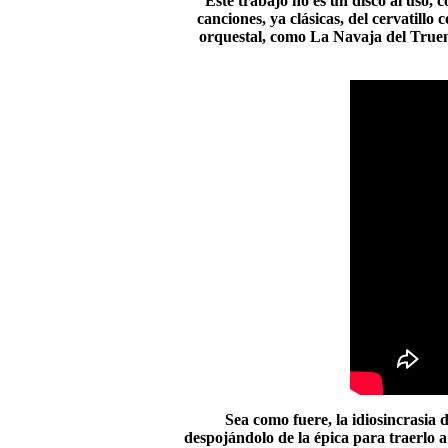
Este trabajo no es un disco al uso, 
canciones, ya clásicas, del cervatillo
orquestal, como La Navaja del Truen
Sea como fuere, la idiosincrasia 
despojándolo de la épica para traerlo a