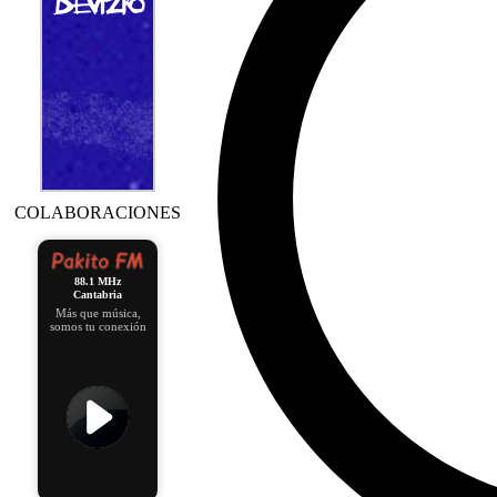
COLABORACIONES
88.1 MHz
Cantabria
Más que música,
somos tu conexión