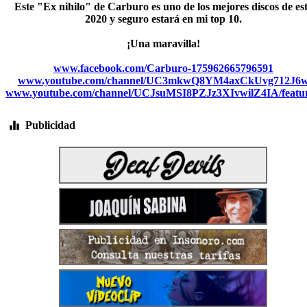
Este "Ex nihilo" de Carburo es uno de los mejores discos de es
2020 y seguro estará en mi top 10.
¡Una maravilla!
www.facebook.com/Carburo-175962665796591
www.youtube.com/channel/UC3mkwQ8YM4axCkUvg712J6
www.youtube.com/channel/UCJsuMSI8PZJz3XIvwilZ4IA/featu
Publicidad