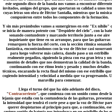
este segundo disco de la banda nos vamos a encontrar diferente
invitados, amigos del grupo, que aportaran su calidad a unos te
cuyas letras son obra de Héctor Santalla, mientras que la música
compusieron entre todos los componentes de la formación.
Y sin más preámbulos vamos a sumergirnos en este "Ex nihilo" 
se inicia de manera potente con "Despídete del cielo", con la bate
sonando contundente y marcando territorio junto a ese aire
inquietante que tiene en su arranque, para que las guitarras
remarquen la fuerza del corte, con la sección rítmica sonando
fantástica, encontrándonos con la voz de Héctor casi susurrant
para luego volverse más cañera, dando paso a un estribillo
realmente pegadizo, siguiendo la pieza con esa gran letra y un
montón de detalles que nos demuestran la calidad de la banda
continuando con ese ritmo lento y pesado y muchos detalles
técnicos, encarando la recta final del mismo con ese estribillo que
cogiendo intensidad y velocidad a medida que va progresando. 
maravilla para comenzar.
Llega el turno del que ha sido adelanto del disco,
"
Contracorriente
", que comienza con un sonido como desde l
lejanía que estalla con la contundencia de las guitarras, presenta
la intensidad que tendrá el corte pese a que la voz de Héctor par
querer despistarnos al principio para que, a continuación, ese
certero sonido de batería nos introduzca en un estribillo de los 