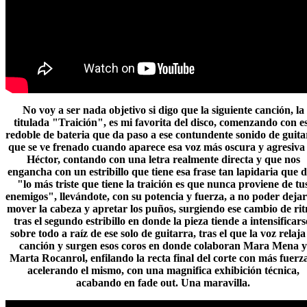
No voy a ser nada objetivo si digo que la siguiente canción, la
titulada "Traición", es mi favorita del disco, comenzando con e
redoble de bateria que da paso a ese contundente sonido de guita
que se ve frenado cuando aparece esa voz más oscura y agresiva
Héctor, contando con una letra realmente directa y que nos
engancha con un estribillo que tiene esa frase tan lapidaria que d
"lo más triste que tiene la traición es que nunca proviene de tu
enemigos", llevándote, con su potencia y fuerza, a no poder dejar
mover la cabeza y apretar los puños, surgiendo ese cambio de ri
tras el segundo estribillo en donde la pieza tiende a intensificars
sobre todo a raíz de ese solo de guitarra, tras el que la voz relaja
canción y surgen esos coros en donde colaboran Mara Mena y
Marta Rocanrol, enfilando la recta final del corte con más fuerz
acelerando el mismo, con una magnifica exhibición técnica,
acabando en fade out. Una maravilla.