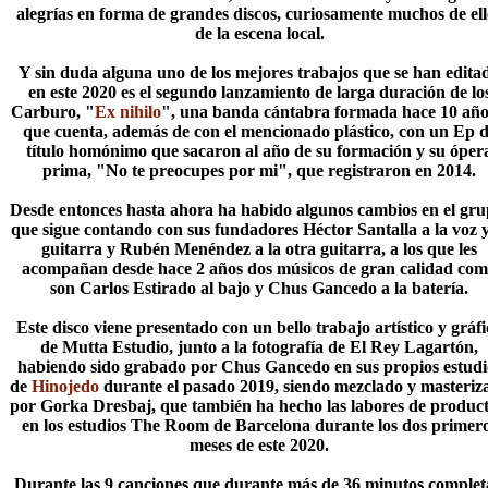
alegrías en forma de grandes discos, curiosamente muchos de ell
de la escena local.
Y sin duda alguna uno de los mejores trabajos que se han edita
en este 2020 es el segundo lanzamiento de larga duración de lo
Carburo, "
Ex nihilo
", una banda cántabra formada hace 10 año
que cuenta, además de con el mencionado plástico, con un Ep 
título homónimo que sacaron al año de su formación y su óper
prima, "No te preocupes por mi", que registraron en 2014.
Desde entonces hasta ahora ha habido algunos cambios en el gru
que sigue contando con sus fundadores Héctor Santalla a la voz y
guitarra y Rubén Menéndez a la otra guitarra, a los que les
acompañan desde hace 2 años dos músicos de gran calidad co
son Carlos Estirado al bajo y Chus Gancedo a la batería.
Este disco viene presentado con un bello trabajo artístico y gráfi
de Mutta Estudio, junto a la fotografía de El Rey Lagartón,
habiendo sido grabado por Chus Gancedo en sus propios estudi
de
Hinojedo
durante el pasado 2019, siendo mezclado y masteriz
por Gorka Dresbaj, que también ha hecho las labores de product
en los estudios The Room de Barcelona durante los dos primer
meses de este 2020.
Durante las 9 canciones que durante más de 36 minutos comple