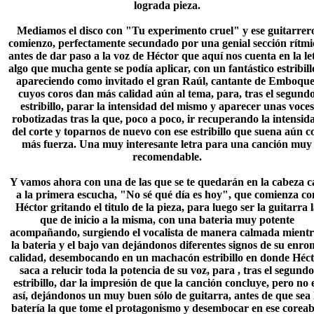
lograda pieza.
Mediamos el disco con "Tu experimento cruel" y ese guitarrer
comienzo, perfectamente secundado por una genial sección rítmi
antes de dar paso a la voz de Héctor que aquí nos cuenta en la le
algo que mucha gente se podía aplicar, con un fantástico estribill
apareciendo como invitado el gran Raúl, cantante de Emboque
cuyos coros dan más calidad aún al tema, para, tras el segund
estribillo, parar la intensidad del mismo y aparecer unas voces
robotizadas tras la que, poco a poco, ir recuperando la intensid
del corte y toparnos de nuevo con ese estribillo que suena aún c
más fuerza. Una muy interesante letra para una canción muy
recomendable.
Y vamos ahora con una de las que se te quedarán en la cabeza c
a la primera escucha, "No sé qué día es hoy", que comienza co
Héctor gritando el titulo de la pieza, para luego ser la guitarra 
que de inicio a la misma, con una bateria muy potente
acompañando, surgiendo el vocalista de manera calmada mientr
la bateria y el bajo van dejándonos diferentes signos de su enro
calidad, desembocando en un machacón estribillo en donde Héc
saca a relucir toda la potencia de su voz, para , tras el segundo
estribillo, dar la impresión de que la canción concluye, pero no 
así, dejándonos un muy buen sólo de guitarra, antes de que sea 
batería la que tome el protagonismo y desembocar en ese coreab