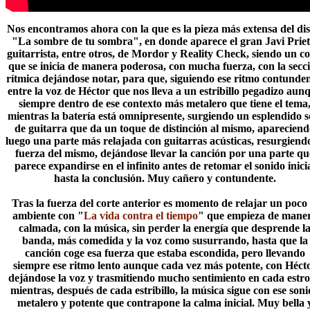
Nos encontramos ahora con la que es la pieza más extensa del dis
"La sombre de tu sombra", en donde aparece el gran Javi Priet
guitarrista, entre otros, de Mordor y Reality Check, siendo un co
que se inicia de manera poderosa, con mucha fuerza, con la secc
rítmica dejándose notar, para que, siguiendo ese ritmo contunden
entre la voz de Héctor que nos lleva a un estribillo pegadizo aun
siempre dentro de ese contexto más metalero que tiene el tema
mientras la batería está omnipresente, surgiendo un esplendido s
de guitarra que da un toque de distinción al mismo, aparecien
luego una parte más relajada con guitarras acústicas, resurgiendo
fuerza del mismo, dejándose llevar la canción por una parte qu
parece expandirse en el infinito antes de retomar el sonido inici
hasta la conclusión. Muy cañero y contundente.
Tras la fuerza del corte anterior es momento de relajar un poco 
ambiente con "
La vida contra el tiempo
" que empieza de mane
calmada, con la música, sin perder la energía que desprende l
banda, más comedida y la voz como susurrando, hasta que la
canción coge esa fuerza que estaba escondida, pero llevando
siempre ese ritmo lento aunque cada vez más potente, con Héct
dejándose la voz y trasmitiendo mucho sentimiento en cada estro
mientras, después de cada estribillo, la música sigue con ese son
metalero y potente que contrapone la calma inicial. Muy bella 