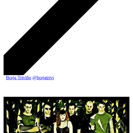
Borja Triviño
@borjatrivi