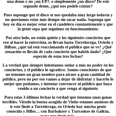
una demo y no ¿un EP?, o simplemente ¿un disco? De este
segundo demo, ¿qué nos podéis contar?
Pues supongo que el disco se nos quedaba muy largo todavía y
no queríamos estar más tiempo sin sacar nada. Supongo que
hoy en día es mejor estar en el candelero constantemente y que
la gente sepa que seguimos en funcionamiento.
Por otro lado, no estáis quieto y los siguientes conciertos que
veo al hacer la entrevista, os llevan hasta Torrelavega, Oviedo y
Bilbao, ¿qué tal está reaccionando el público que os ve? ¿Qué
sensación os lleváis de cada concierto que habéis dado? ¿Qué
esperáis de estas tres fechas?
La verdad que siempre intentamos sudar a más no poder en los
conciertos, y el público lo agradece. Somos conscientes de que
no tenemos un gran nombre para atraer a gran cantidad de
público, pero no por eso vamos a dejar de disfrutar y hacerlo lo
mejor que podamos, e intentar convencer al público que haya
venido a un concierto a que venga al siguiente.
Para estas 3 últimas fechas la verdad que tenemos unas ganas
terribles. Viendo la buena acogida de Vioño estamos ansiosos de
ir este finde a Torrelavega, en Oviedo hay mucha gente
conocida y Bilbo… con Barbakore y Txuvaskos de Galicia,
para que decir más.