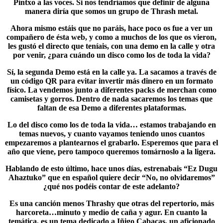
Pintxo a las voces. Si nos tendríamos que definir de alguna
manera diría que somos un grupo de Thrash metal.
Ahora mismo estáis que no paráis, hace poco os fue a ver un
compañero de ésta web, y como a muchos de los que os vieron,
les gustó el directo que teníais, con una demo en la calle y otra
por venir, ¿para cuándo un disco como los de toda la vida?
Sí, la segunda Demo está en la calle ya. La sacamos a través de
un código QR para evitar invertir más dinero en un formato
físico. La vendemos junto a diferentes packs de merchan como
camisetas y gorros. Dentro de nada sacaremos los temas que
faltan de esa Demo a diferentes plataformas.
Lo del disco como los de toda la vida… estamos trabajando en
temas nuevos, y cuanto vayamos teniendo unos cuantos
empezaremos a plantearnos el grabarlo. Esperemos que para el
año que viene, pero tampoco queremos tomárnoslo a la ligera.
Hablando de esto último, hace unos días, estrenabais “Ez Dugu
Ahaztuko” que en español quiere decir “No, no olvidaremos”
¿qué nos podéis contar de este adelanto?
Es una canción menos Thrashy que otras del repertorio, más
harcoreta…minuto y medio de caña y agur. En cuanto la
temática, es un tema dedicado a Iñigo Cabacas, un aficionado