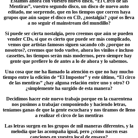
Estamos ahora con vuestro nuevo disco, “El Circo de las
Mentiras”, vuestro segundo disco, un disco de nuevo auto
editado, me sorprende, que en los tiempos que corren haya
grupos que aún saque el disco en CD, ¿nostalgia? ¿qué os lleva
a no seguir el mainstream del mundillo?
Sí puede ser cierta nostalgia, pero creemos que aún se pueden
vender CDs, sí que es cierto que puede ser más complicado,
vemos que artistas famosos siguen sacando cds ¿porque no
nosotros?, creemos que todo vuelve, ahora los vinilos e incluso
cassettes, los tiempos serán más modernos, pero siempre hay
gente que prefiere lo de antes a lo de ahora y lo sabemos.
Una cosa que me ha llamado la atención es que no hay mucho
tiempo entre la edición de “El Impostor” y este último, “El circo
de las mentiras” ¿hay alguna relación entre uno y otro? O
¿simplemente ha surgido de esta manera?
Decidimos hacer este nuevo trabajo porque en la cuarentena
nos pusimos a trabajar componiendo y haciendo letras,
teníamos ganas de que la gente escuchara y nos tiramos de lleno
a realizar el circo de las mentiras
Las letras surgen en los grupos de mil maneras diferentes, y la
melodía que las acompaña igual, pero ¿cómo nacen esas
canciones en vuestro local de ensayo?