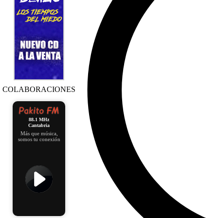
COLABORACIONES
88.1 MHz
Cantabria
Más que música,
somos tu conexión