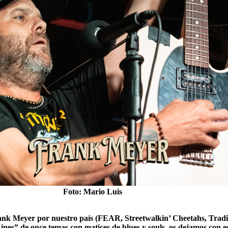
Foto: Mario Luis
rank Meyer por nuestro país (FEAR, Streetwalkin’ Cheetahs, Trad
nes” de once temas con matices de blues y souls, os dejamos con es