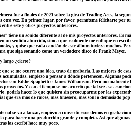
rimera fue a finales de 2023 sobre la gira de Trading Aces, la seg
 otra vez. En primer lugar, por favor, permíteme felicitarte por
 entre éste y otros proyectos anteriores.
” tiene un sonido diferente al de mis proyectos anteriores. Es má
en un sentido aburrido, sino a que realmente me enfoqué en escri
ooks, y quise que cada canción de este álbum tuviera muchos. Per
ara que siga sonando como un verdadero disco de Frank Meyer.
 largo ¿cierto?
 que se me ocurre una idea, trato de grabarla. Las mejores de esas
s acumuladas, empiezo a pensar a dónde pertenecen. Algunas podrí
yectos con Eddie Spaghetti o James Williamson. Pero normalmente
s proyectos. Y con el tiempo se me ocurrió que tal vez esas cancio
io, podría hacer lo que quisiera sin preocuparme por las expectat
erial que era más de raíces, más bluesero, más soul o demasiado pop
rial se va a lanzar, empiezo a convertir esos demos en grabacione
ario para hacer una producción grande y completa. Así que algunas
ras las escribí hace muy poco.