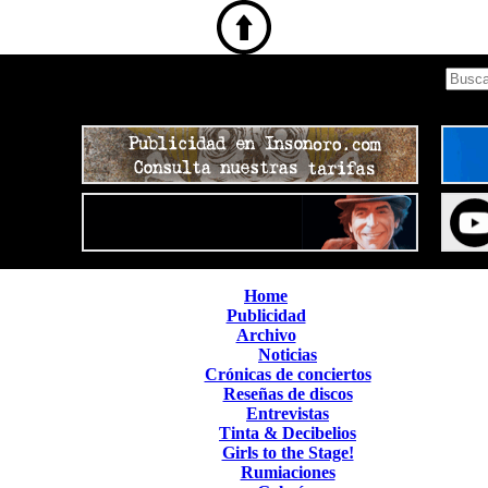
Home
Publicidad
Archivo
Noticias
Crónicas de conciertos
Reseñas de discos
Entrevistas
Tinta & Decibelios
Girls to the Stage!
Rumiaciones