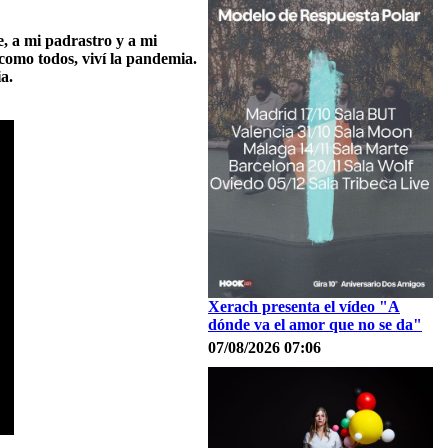
, a mi padrastro y a mi
 como todos, viví la pandemia.
a.
Xerach presenta el vídeo "A
dónde va el amor que no se da"
07/08/2026 07:06