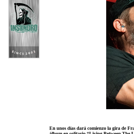
En unos días dará comienzo la gira de F
álbum en solitario “Living Between The Li