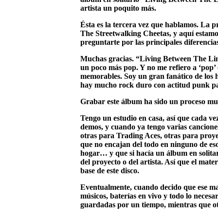
artista un poquito más.
Ésta es la tercera vez que hablamos. La p
The Streetwalking Cheetas, y aquí estamos
preguntarte por las principales diferencias
Muchas gracias. “Living Between The Lines
un poco más pop. Y no me refiero a ‘pop’ 
memorables. Soy un gran fanático de los h
hay mucho rock duro con actitud punk p
Grabar este álbum ha sido un proceso muy
Tengo un estudio en casa, así que cada vez
demos, y cuando ya tengo varias cancione
otras para Trading Aces, otras para pro
que no encajan del todo en ninguno de eso
hogar… y que si hacía un álbum en solitar
del proyecto o del artista. Así que el mat
base de este disco.
Eventualmente, cuando decido que ese mate
músicos, baterías en vivo y todo lo neces
guardadas por un tiempo, mientras que ot