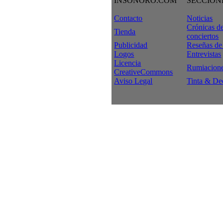
INSONORO.COM
SECCION
Contacto
Noticias
Crónicas d
Tienda
conciertos
Publicidad
Reseñas de
Logos
Entrevistas
Licencia
Rumiacion
CreativeCommons
Aviso Legal
Tinta & De