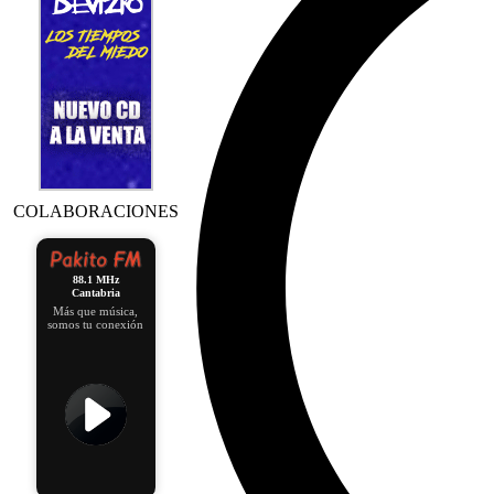
COLABORACIONES
88.1 MHz
Cantabria
Más que música,
somos tu conexión