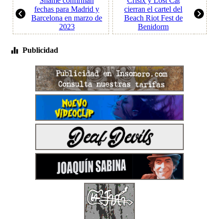
Shame confirman
Crisix y Lost Cat
fechas para Madrid y
cierran el cartel del
Barcelona en marzo de
Beach Riot Fest de
2023
Benidorm
Publicidad