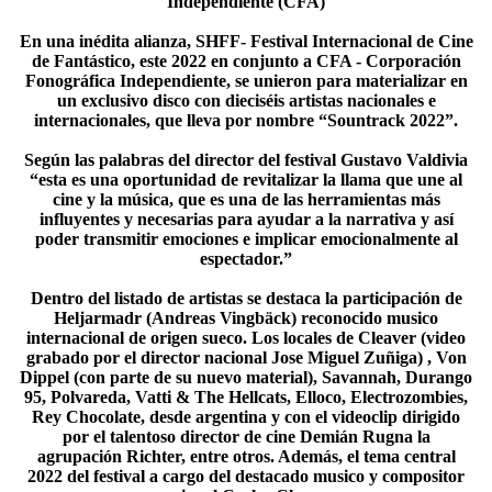
Independiente (CFA)
En una inédita alianza, SHFF- Festival Internacional de Cine
de Fantástico, este 2022 en conjunto a CFA - Corporación
Fonográfica Independiente, se unieron para materializar en
un exclusivo disco con dieciséis artistas nacionales e
internacionales, que lleva por nombre “Sountrack 2022”.
Según las palabras del director del festival Gustavo Valdivia
“esta es una oportunidad de revitalizar la llama que une al
cine y la música, que es una de las herramientas más
influyentes y necesarias para ayudar a la narrativa y así
poder transmitir emociones e implicar emocionalmente al
espectador.”
Dentro del listado de artistas se destaca la participación de
Heljarmadr (Andreas Vingbäck) reconocido musico
internacional de origen sueco. Los locales de Cleaver (video
grabado por el director nacional Jose Miguel Zuñiga) , Von
Dippel (con parte de su nuevo material), Savannah, Durango
95, Polvareda, Vatti & The Hellcats, Elloco, Electrozombies,
Rey Chocolate, desde argentina y con el videoclip dirigido
por el talentoso director de cine Demián Rugna la
agrupación Richter, entre otros. Además, el tema central
2022 del festival a cargo del destacado musico y compositor