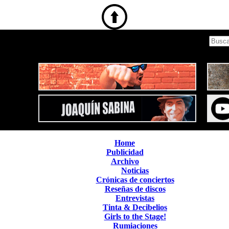
Home
Publicidad
Archivo
Noticias
Crónicas de conciertos
Reseñas de discos
Entrevistas
Tinta & Decibelios
Girls to the Stage!
Rumiaciones