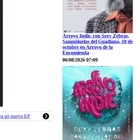
Arroyo Indie, con Sexy Zebras,
Sanguijuelas del Guadiana, 10 de
octubre en Arroyo de la
Encomienda
06/08/2026 07:09
ra un nuevo EP