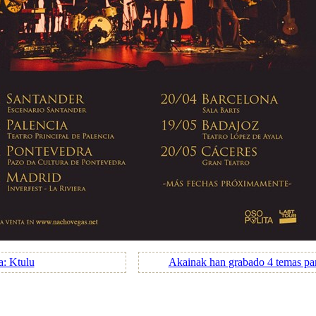
a: Ktulu
Akainak han grabado 4 temas pa