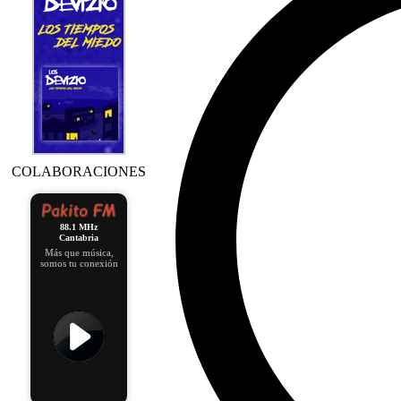
COLABORACIONES
88.1 MHz
Cantabria
Más que música,
somos tu conexión