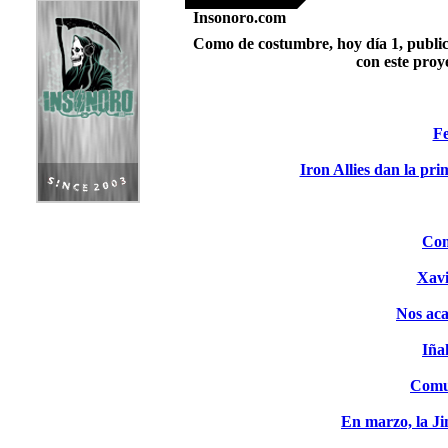
Insonoro.com
Como de costumbre, hoy día 1, publica
con este proy
Fe
Iron Allies dan la pri
Com
Xavi
Nos aca
Iña
Comun
En marzo, la J