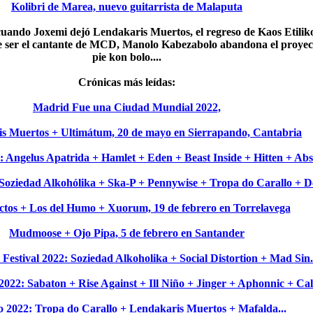
Kolibri de Marea, nuevo guitarrista de Malaputa
uando Joxemi dejó Lendakaris Muertos, el regreso de Kaos Etiliko,
de ser el cantante de MCD, Manolo Kabezabolo abandona el proyec
pie kon bolo....
Crónicas más leídas:
Madrid Fue una Ciudad Mundial 2022,
s Muertos + Ultimátum, 20 de mayo en Sierrapando, Cantabria
 Angelus Apatrida + Hamlet + Eden + Beast Inside + Hitten + Ab
oziedad Alkohólika + Ska-P + Pennywise + Tropa do Carallo + De
ctos + Los del Humo + Xuorum, 19 de febrero en Torrelavega
Mudmoose + Ojo Pipa, 5 de febrero en Santander
estival 2022: Soziedad Alkoholika + Social Distortion + Mad Sin.
2022: Sabaton + Rise Against + Ill Niño + Jinger + Aphonnic + Cal
o 2022: Tropa do Carallo + Lendakaris Muertos + Mafalda...