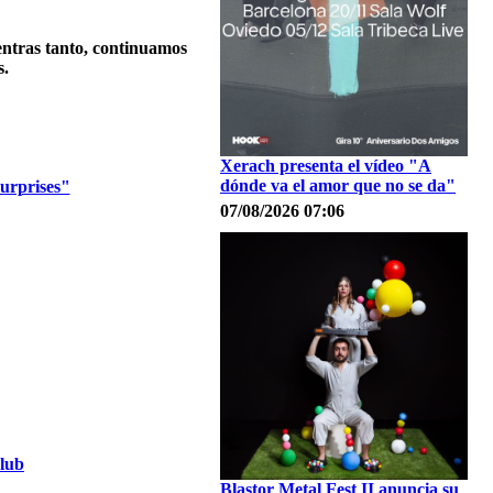
ientras tanto, continuamos
s.
Xerach presenta el vídeo "A
dónde va el amor que no se da"
Surprises"
07/08/2026 07:06
Club
Blastor Metal Fest II anuncia su