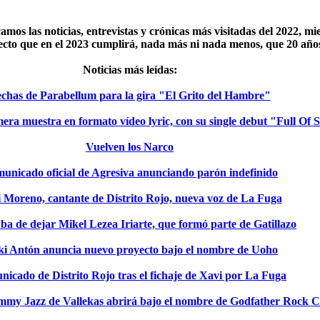
mos las noticias, entrevistas y crónicas más visitadas del 2022, m
ecto que en el 2023 cumplirá, nada más ni nada menos, que 20 año
Noticias más leídas:
chas de Parabellum para la gira "El Grito del Hambre"
mera muestra en formato vídeo lyric, con su single debut "Full Of 
Vuelven los Narco
unicado oficial de Agresiva anunciando parón indefinido
 Moreno, cantante de Distrito Rojo, nueva voz de La Fuga
ba de dejar Mikel Lezea Iriarte, que formó parte de Gatillazo
ki Antón anuncia nuevo proyecto bajo el nombre de Uoho
icado de Distrito Rojo tras el fichaje de Xavi por La Fuga
immy Jazz de Vallekas abrirá bajo el nombre de Godfather Rock 