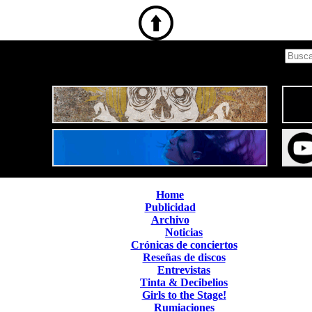
Home
Publicidad
Archivo
Noticias
Crónicas de conciertos
Reseñas de discos
Entrevistas
Tinta & Decibelios
Girls to the Stage!
Rumiaciones