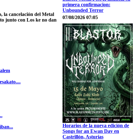
primera confirmacion:
Unbounded Terror
 la cancelación del Metal
07/08/2026 07:05
to junto con Los ke no dan
salem
sakato....
..
Horarios de la nueva edición de
iban...
Songs for an Ewan Day en
Castrillón, Asturias