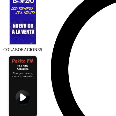
COLABORACIONES
88.1 MHz
Cantabria
Más que música,
somos tu conexión