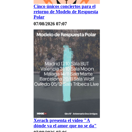
Cinco únicos conciertos para el
retorno de Modelo de Respuesta
Polar
07/08/2026 07:07
Xerach presenta el vídeo "A
dónde va el amor que no se da"