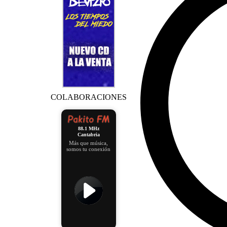
COLABORACIONES
88.1 MHz
Cantabria
Más que música,
somos tu conexión