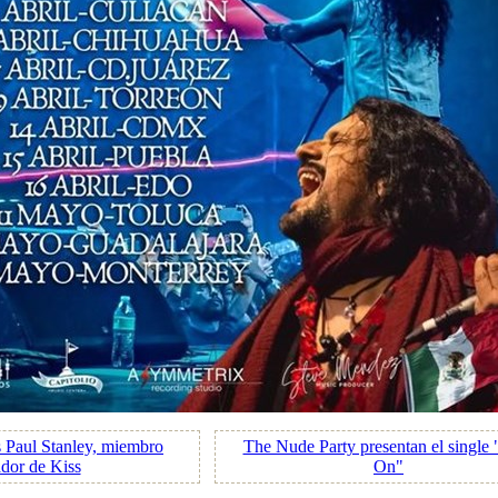
 Paul Stanley, miembro
The Nude Party presentan el single 
dor de Kiss
On"