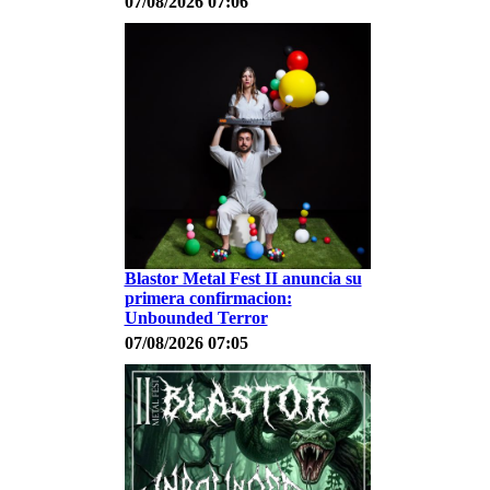
07/08/2026 07:06
Blastor Metal Fest II anuncia su
primera confirmacion:
Unbounded Terror
07/08/2026 07:05