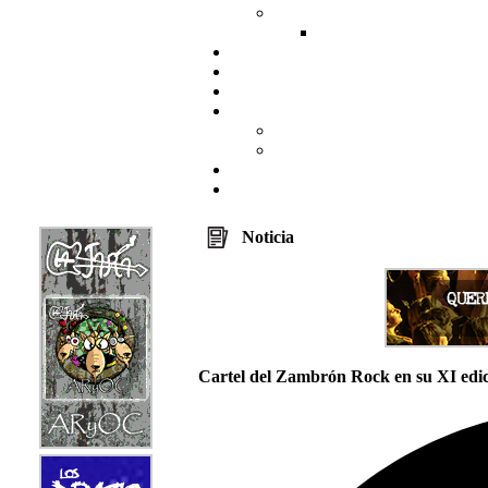
Noticia
Cartel del Zambrón Rock en su XI edi