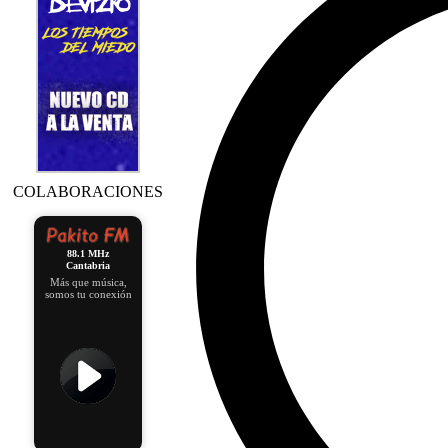
COLABORACIONES
88.1 MHz
Cantabria
Más que música,
somos tu conexión