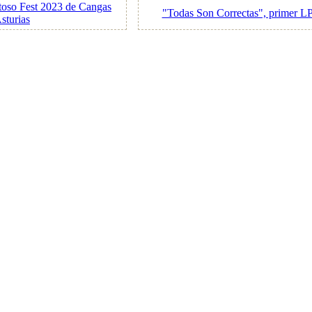
toso Fest 2023 de Cangas
"Todas Son Correctas", primer L
sturias