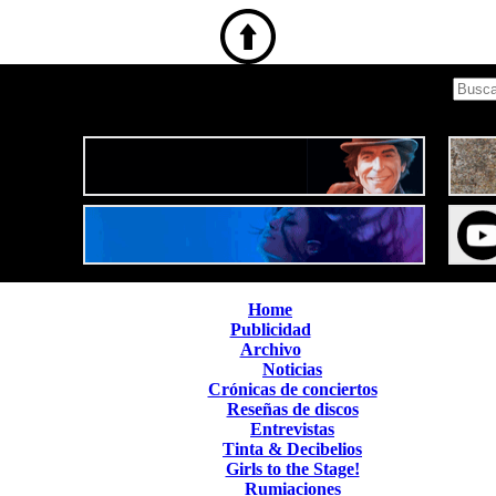
Home
Publicidad
Archivo
Noticias
Crónicas de conciertos
Reseñas de discos
Entrevistas
Tinta & Decibelios
Girls to the Stage!
Rumiaciones