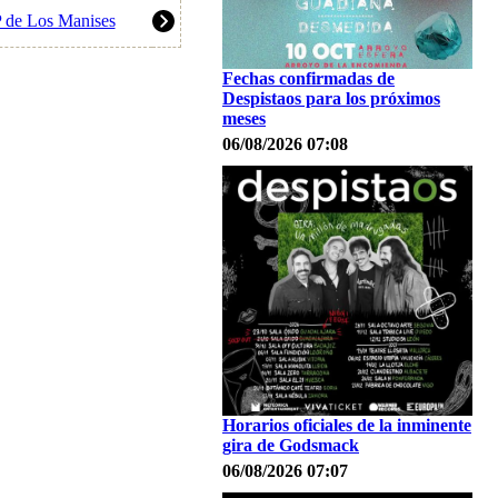
P de Los Manises
Fechas confirmadas de
Despistaos para los próximos
meses
06/08/2026 07:08
Horarios oficiales de la inminente
gira de Godsmack
06/08/2026 07:07