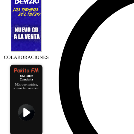
COLABORACIONES
88.1 MHz
Cantabria
Más que música,
somos tu conexión