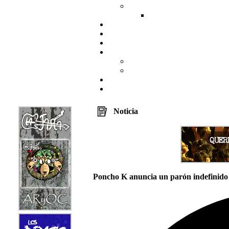
Noticia
Poncho K anuncia un parón indefinido