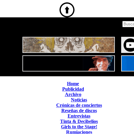
Home
Publicidad
Archivo
Noticias
Crónicas de conciertos
Reseñas de discos
Entrevistas
Tinta & Decibelios
Girls to the Stage!
Rumiaciones