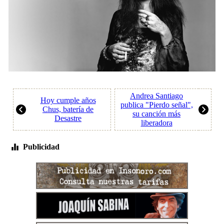
Andrea Santiago
Hoy cumple años
publica "Pierdo señal",
Chus, batería de
su canción más
Desastre
liberadora
Publicidad