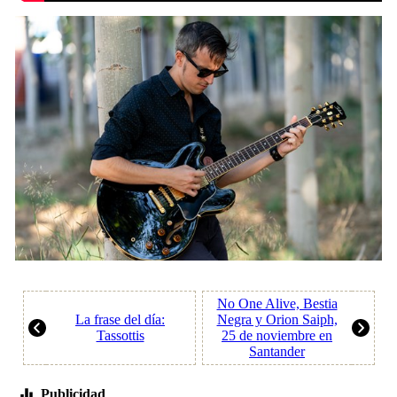
No One Alive, Bestia
La frase del día:
Negra y Orion Saiph,
Tassottis
25 de noviembre en
Santander
Publicidad