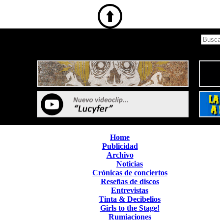
Home
Publicidad
Archivo
Noticias
Crónicas de conciertos
Reseñas de discos
Entrevistas
Tinta & Decibelios
Girls to the Stage!
Rumiaciones