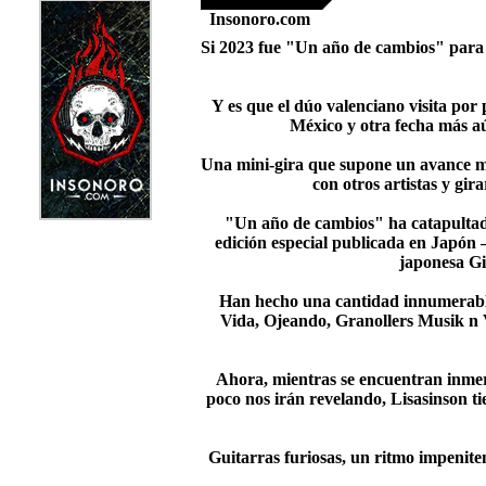
Insonoro.com
Si 2023 fue "Un año de cambios" para Li
Y es que el dúo valenciano visita por
México y otra fecha más a
Una mini-gira que supone un avance má
con otros artistas y gir
"Un año de cambios" ha catapultado
edición especial publicada en Japón
japonesa G
Han hecho una cantidad innumerable 
Vida, Ojeando, Granollers Musik n V
Ahora, mientras se encuentran inmer
poco nos irán revelando, Lisasinson ti
Guitarras furiosas, un ritmo impeniten