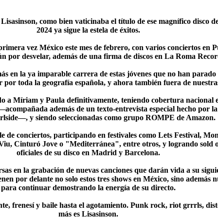
sasinson, como bien vaticinaba el título de ese magnífico disco de
2024 ya sigue la estela de éxitos.
 primera vez México este mes de febrero, con varios conciertos en 
ún por desvelar, además de una firma de discos en La Roma Rec
s en la ya imparable carrera de estas jóvenes que no han parado d
ar por toda la geografía española, y ahora también fuera de nuestra
 a Míriam y Paula definitivamente, teniendo cobertura nacional e
 —acompañada además de un texto-entrevista especial hecho por la 
irlside—, y siendo seleccionadas como grupo ROMPE de Amazon.
de conciertos, participando en festivales como Lets Festival, Mo
iu, Cinturó Jove o "Mediterránea", entre otros, y logrando sold o
oficiales de su disco en Madrid y Barcelona.
sas en la grabación de nuevas canciones que darán vida a su sigui
enen por delante no solo estos tres shows en México, sino además nu
para continuar demostrando la energía de su directo.
te, frenesí y baile hasta el agotamiento. Punk rock, riot grrrls, di
más es Lisasinson.