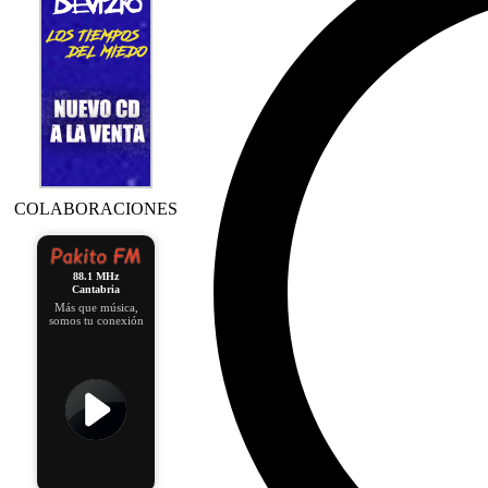
COLABORACIONES
88.1 MHz
Cantabria
Más que música,
somos tu conexión