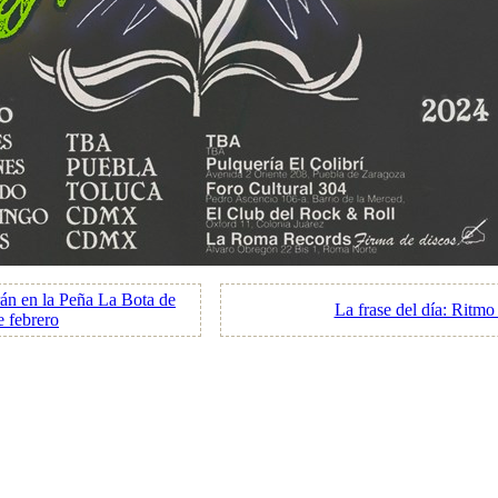
n en la Peña La Bota de
La frase del día: Ritm
e febrero