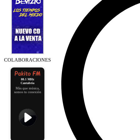
COLABORACIONES
88.1 MHz
Cantabria
Más que música,
somos tu conexión