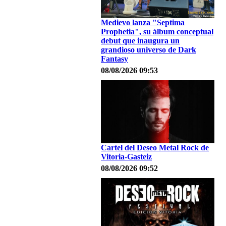
Medievo lanza "Septima
Prophetia", su álbum conceptual
debut que inaugura un
grandioso universo de Dark
Fantasy
08/08/2026 09:53
Cartel del Deseo Metal Rock de
Vitoria-Gasteiz
08/08/2026 09:52