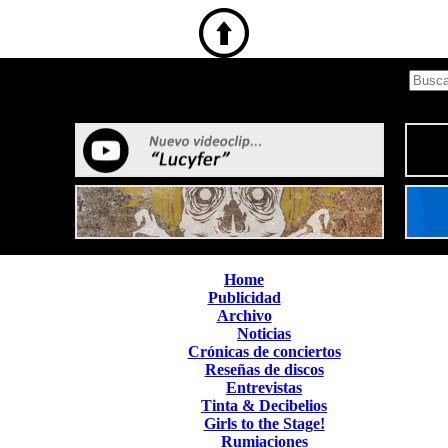
Home
Publicidad
Archivo
Noticias
Crónicas de conciertos
Reseñas de discos
Entrevistas
Tinta & Decibelios
Girls to the Stage!
Rumiaciones