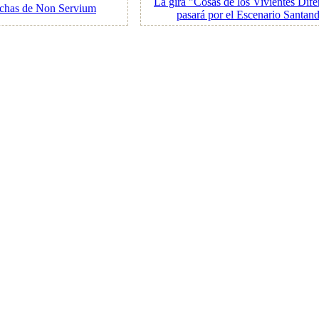
La gira "Cosas de los Vivientes Dif
echas de Non Servium
pasará por el Escenario Santan