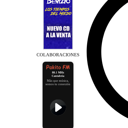
COLABORACIONES
88.1 MHz
Cantabria
Más que música,
somos tu conexión