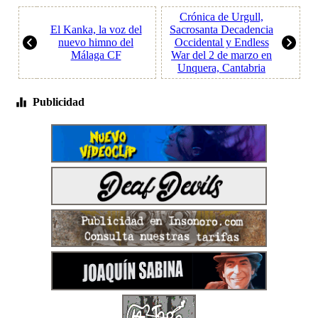
Crónica de Urgull,
El Kanka, la voz del
Sacrosanta Decadencia
nuevo himno del
Occidental y Endless
Málaga CF
War del 2 de marzo en
Unquera, Cantabria
Publicidad