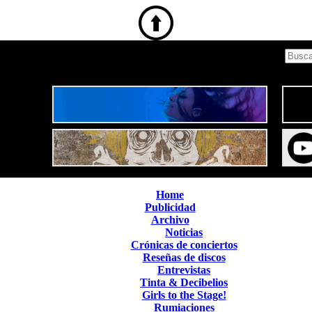
Home
Publicidad
Archivo
Noticias
Crónicas de conciertos
Reseñas de discos
Entrevistas
Tinta & Decibelios
Girls to the Stage!
Rumiaciones