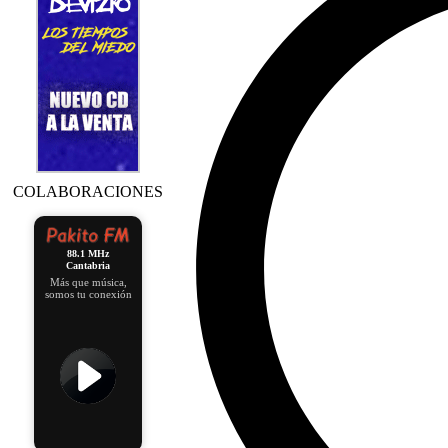
COLABORACIONES
88.1 MHz
Cantabria
Más que música,
somos tu conexión