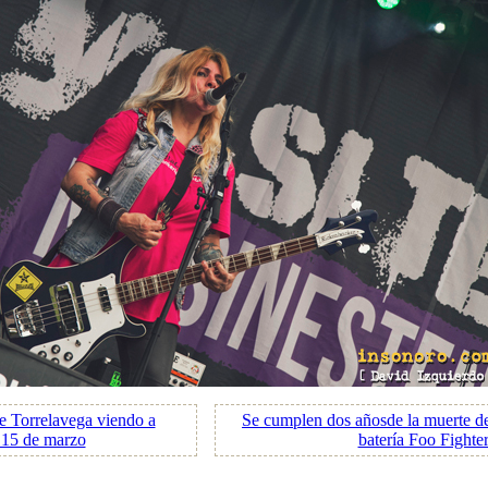
e Torrelavega viendo a
Se cumplen dos añosde la muerte d
 15 de marzo
batería Foo Fighte