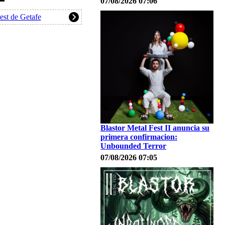
07/08/2026 07:06
est de Getafe
Blastor Metal Fest II anuncia su
primera confirmacion:
Unbounded Terror
07/08/2026 07:05