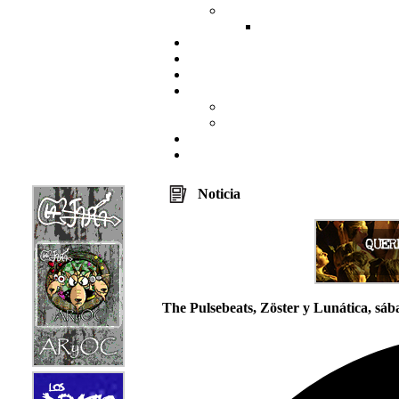
Noticia
The Pulsebeats, Zöster y Lunática, sá