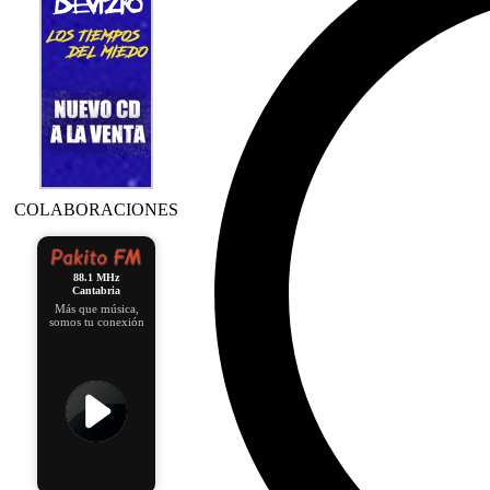
COLABORACIONES
88.1 MHz
Cantabria
Más que música,
somos tu conexión