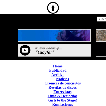
Home
Publicidad
Archivo
Noticias
Crónicas de conciertos
Reseñas de discos
Entrevistas
Tinta & Decibelios
Girls to the Stage!
Rumiaciones