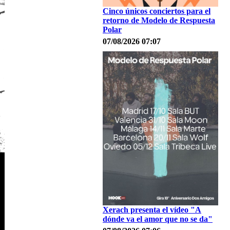
Cinco únicos conciertos para el
retorno de Modelo de Respuesta
Polar
07/08/2026 07:07
Xerach presenta el vídeo "A
dónde va el amor que no se da"