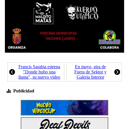
Francis Sarabia estrena
En mayo, gira de
"Donde hubo una
Fuera de Sektor y
llama", su nuevo video
Galeria Interior
Publicidad