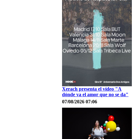
Xerach presenta el vídeo "A
dónde va el amor que no se da"
07/08/2026 07:06