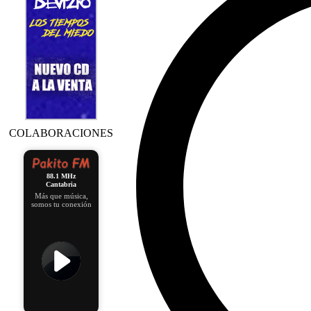
COLABORACIONES
88.1 MHz
Cantabria
Más que música,
somos tu conexión