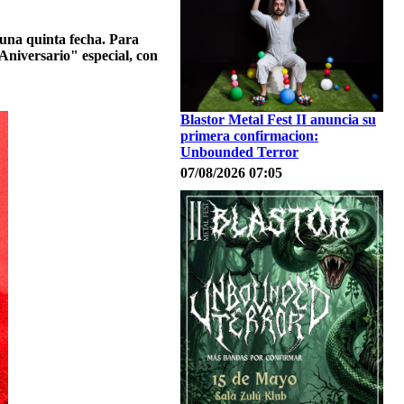
 una quinta fecha. Para
 Aniversario" especial, con
Blastor Metal Fest II anuncia su
primera confirmacion:
Unbounded Terror
07/08/2026 07:05