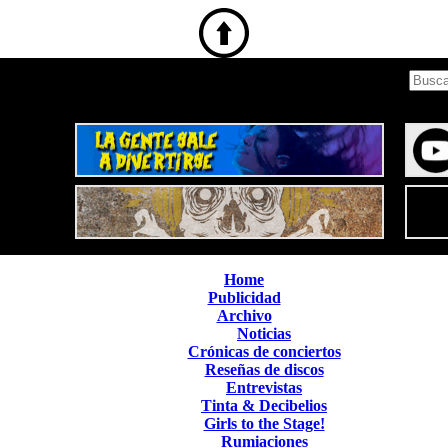
Home
Publicidad
Archivo
Noticias
Crónicas de conciertos
Reseñas de discos
Entrevistas
Tinta & Decibelios
Girls to the Stage!
Rumiaciones