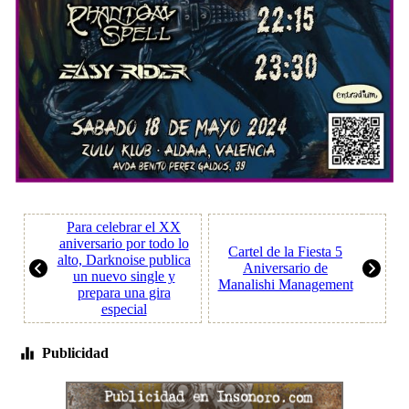
Para celebrar el XX
aniversario por todo lo
Cartel de la Fiesta 5
alto, Darknoise publica
Aniversario de
un nuevo single y
Manalishi Management
prepara una gira
especial
Publicidad