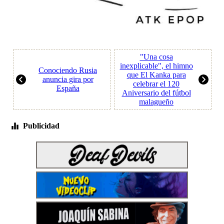
"Una cosa
inexplicable", el himno
Conociendo Rusia
que El Kanka para
anuncia gira por
celebrar el 120
España
Aniversario del fútbol
malagueño
Publicidad