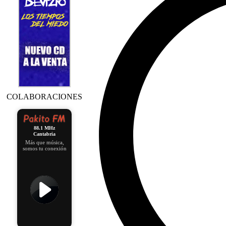
COLABORACIONES
88.1 MHz
Cantabria
Más que música,
somos tu conexión