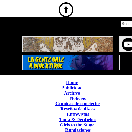
Home
Publicidad
Archivo
Noticias
Crónicas de conciertos
Reseñas de discos
Entrevistas
Tinta & Decibelios
Girls to the Stage!
Rumiaciones