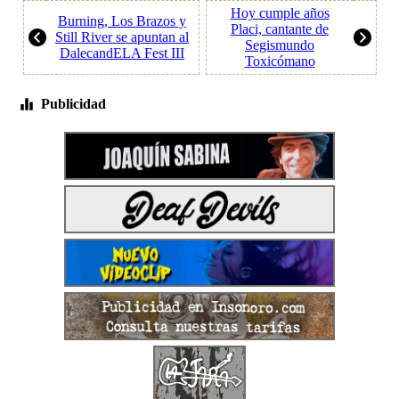
Hoy cumple años
Burning, Los Brazos y
Placi, cantante de
Still River se apuntan al
Segismundo
DalecandELA Fest III
Toxicómano
Publicidad