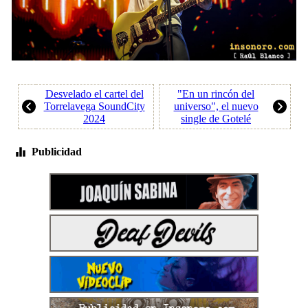
Desvelado el cartel del
"En un rincón del
Torrelavega SoundCity
universo", el nuevo
2024
single de Gotelé
Publicidad