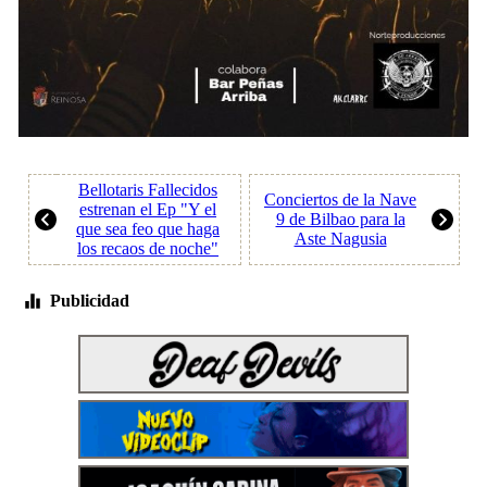
Bellotaris Fallecidos
Conciertos de la Nave
estrenan el Ep "Y el
9 de Bilbao para la
que sea feo que haga
Aste Nagusia
los recaos de noche"
Publicidad