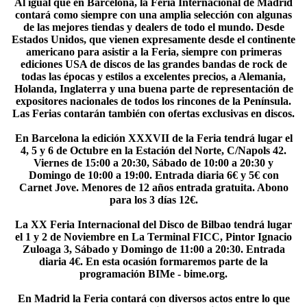
Al igual que en Barcelona, la Feria Internacional de Madrid
contará como siempre con una amplia selección con algunas
de las mejores tiendas y dealers de todo el mundo. Desde
Estados Unidos, que vienen expresamente desde el continente
americano para asistir a la Feria, siempre con primeras
ediciones USA de discos de las grandes bandas de rock de
todas las épocas y estilos a excelentes precios, a Alemania,
Holanda, Inglaterra y una buena parte de representación de
expositores nacionales de todos los rincones de la Península.
Las Ferias contarán también con ofertas exclusivas en discos.
En Barcelona la edición XXXVII de la Feria tendrá lugar el
4, 5 y 6 de Octubre en la Estación del Norte, C/Napols 42.
Viernes de 15:00 a 20:30, Sábado de 10:00 a 20:30 y
Domingo de 10:00 a 19:00. Entrada diaria 6€ y 5€ con
Carnet Jove. Menores de 12 años entrada gratuita. Abono
para los 3 días 12€.
La XX Feria Internacional del Disco de Bilbao tendrá lugar
el 1 y 2 de Noviembre en La Terminal FICC, Pintor Ignacio
Zuloaga 3, Sábado y Domingo de 11:00 a 20:30. Entrada
diaria 4€. En esta ocasión formaremos parte de la
programación BIMe - bime.org.
En Madrid la Feria contará con diversos actos entre lo que