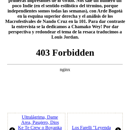
primeras impresiones de lo vivido. Nos sale un número un
poco Indie (en el sentido estilístico del término, porque
independientes somos todas las semanas), con Arde Bogotá
en la esquina superior derecha y el análisis de los
Macrofestivales de Nando Cruz en la 101. Para dar contraste
la entrevista se la dedicamos a Chamako Wey! Por dar
perspectiva y redondear el tema de la resaca traducimos a
Louis Jordan.
Ultralágrima, Dame
Area, Pasajero, Dios
Ke Te Crew o Boyanka
Los Farelli "Leyenda