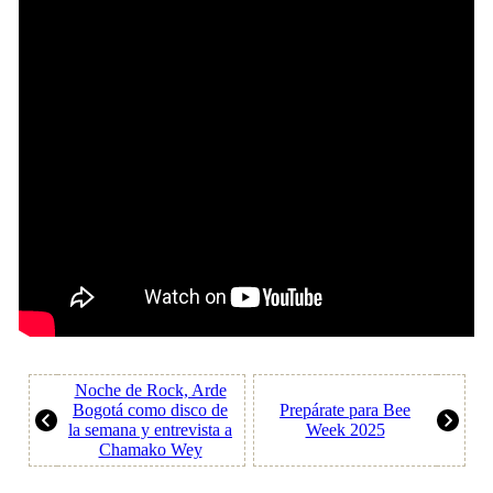
Noche de Rock, Arde
Bogotá como disco de
Prepárate para Bee
la semana y entrevista a
Week 2025
Chamako Wey