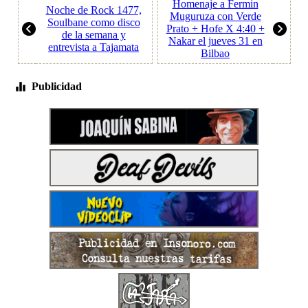
Homenaje a Fermin
Noche de Rock 1477,
Muguruza con Verde
Soulbane como disco
Prato + Hofe X 4:40 +
de la semana y
Nakar el jueves 31 en
entrevista a Tajamata
Bilbao
Publicidad