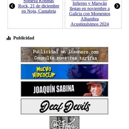
Sotileza Krismas
Infierno y Marwán
Rock, 21 de diciembre
llegan en noviembre a
en Noja, Cantabria
Galicia con Momentos
Alhambra
Acustiquísimos 2024
Publicidad