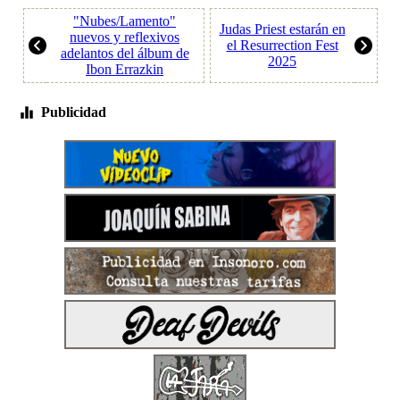
"Nubes/Lamento"
Judas Priest estarán en
nuevos y reflexivos
el Resurrection Fest
adelantos del álbum de
2025
Ibon Errazkin
Publicidad