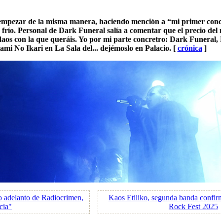
 empezar de la misma manera, haciendo mención a “mi primer conci
frío. Personal de Dark Funeral salía a comentar que el precio del
aos con la que queráis. Yo por mi parte concretro: Dark Funeral,
mi No Ikari en La Sala del... dejémoslo en Palacio. [
crónica
]
o adelanto de Radiocrimen,
Kaos Etiliko, segunda banda confirm
cia"
Rock Fest 2025