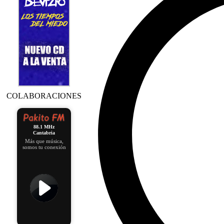
COLABORACIONES
88.1 MHz
Cantabria
Más que música,
somos tu conexión