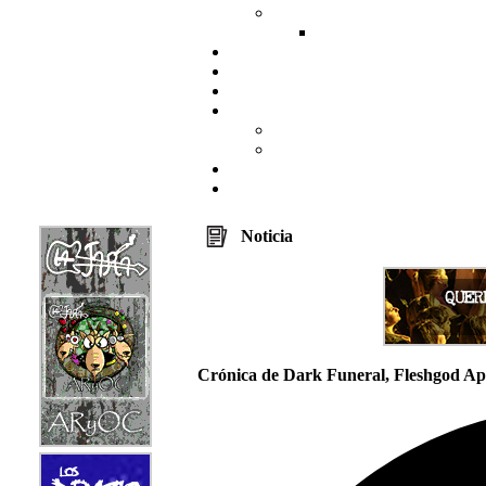
Noticia
Crónica de Dark Funeral, Fleshgod Ap