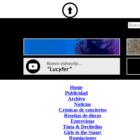
Home
Publicidad
Archivo
Noticias
Crónicas de conciertos
Reseñas de discos
Entrevistas
Tinta & Decibelios
Girls to the Stage!
Rumiaciones