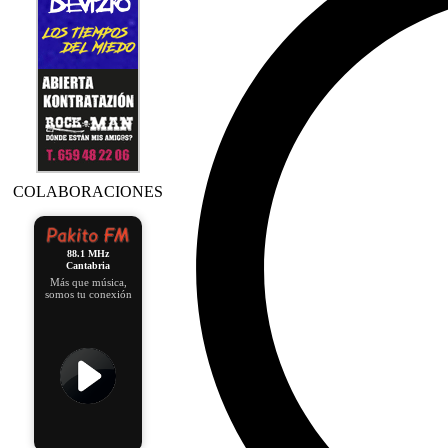
COLABORACIONES
88.1 MHz
Cantabria
Más que música,
somos tu conexión