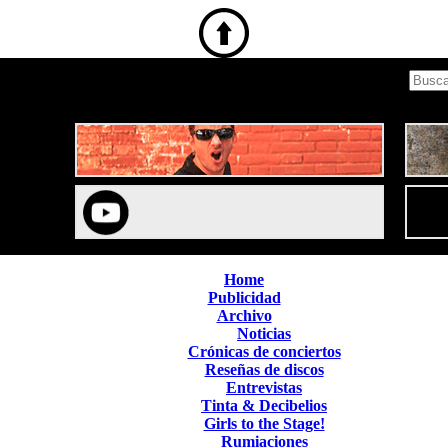
Home
Publicidad
Archivo
Noticias
Crónicas de conciertos
Reseñas de discos
Entrevistas
Tinta & Decibelios
Girls to the Stage!
Rumiaciones