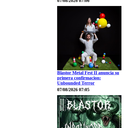
07/08/2026 07:06
Blastor Metal Fest II anuncia su
primera confirmacion:
Unbounded Terror
07/08/2026 07:05