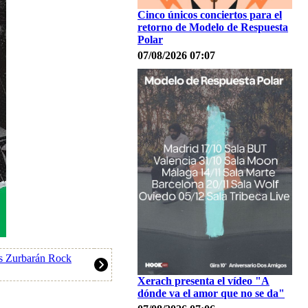
Cinco únicos conciertos para el
retorno de Modelo de Respuesta
Polar
07/08/2026 07:07
as Zurbarán Rock
Xerach presenta el vídeo "A
dónde va el amor que no se da"