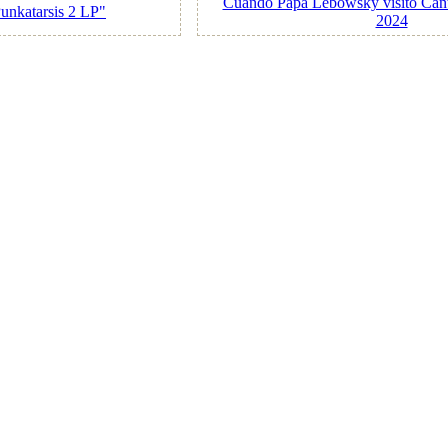
Cuando Papá Lebowsky visitó Cantab
unkatarsis 2 LP"
2024