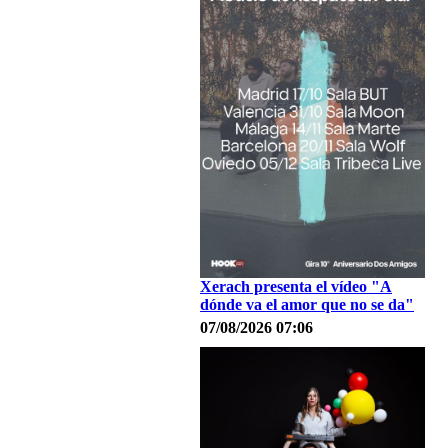
Xerach presenta el vídeo "A
dónde va el amor que no se da"
07/08/2026 07:06