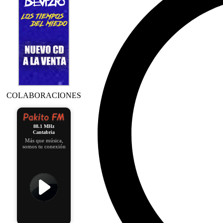
COLABORACIONES
88.1 MHz
Cantabria
Más que música,
somos tu conexión