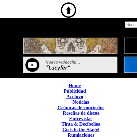
Home
Publicidad
Archivo
Noticias
Crónicas de conciertos
Reseñas de discos
Entrevistas
Tinta & Decibelios
Girls to the Stage!
Rumiaciones