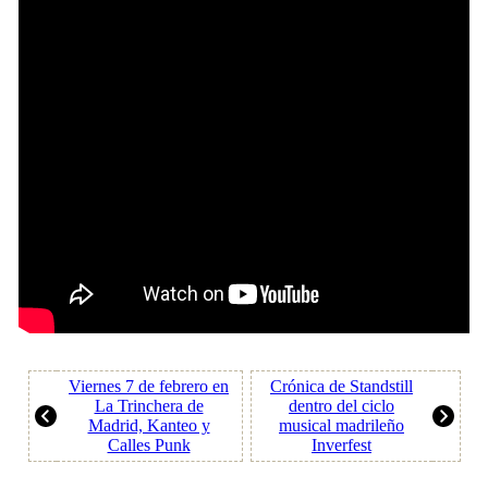
Viernes 7 de febrero en
Crónica de Standstill
La Trinchera de
dentro del ciclo
Madrid, Kanteo y
musical madrileño
Calles Punk
Inverfest