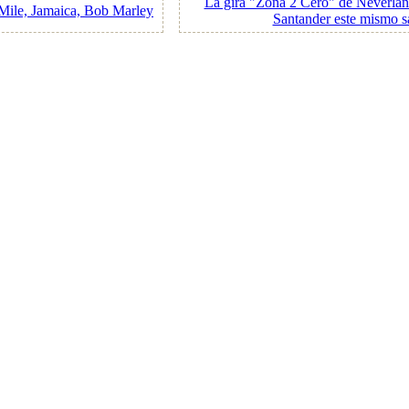
La gira "Zona 2 Cero" de Neverland
 Mile, Jamaica, Bob Marley
Santander este mismo 