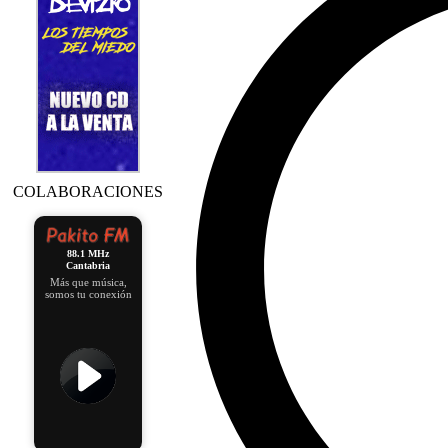
COLABORACIONES
88.1 MHz
Cantabria
Más que música,
somos tu conexión