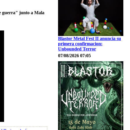
e guerra" junto a Mala
Blastor Metal Fest II anuncia su
primera confirmacion:
Unbounded Terror
07/08/2026 07:05