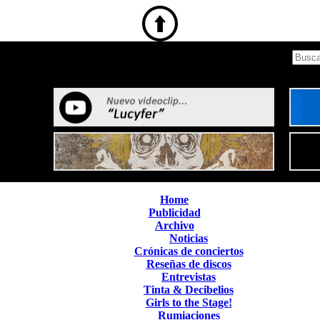
Home
Publicidad
Archivo
Noticias
Crónicas de conciertos
Reseñas de discos
Entrevistas
Tinta & Decibelios
Girls to the Stage!
Rumiaciones