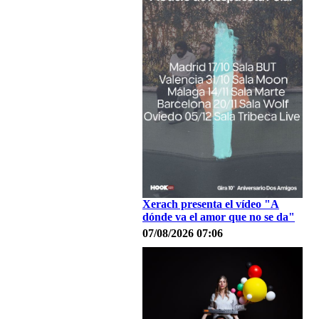
Xerach presenta el vídeo "A
dónde va el amor que no se da"
07/08/2026 07:06