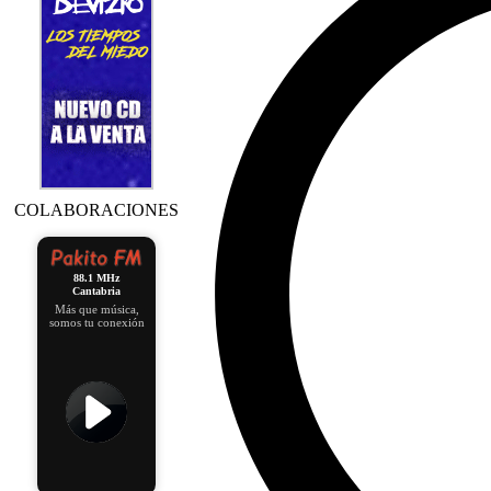
COLABORACIONES
88.1 MHz
Cantabria
Más que música,
somos tu conexión