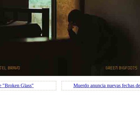
le "Broken Glass"
Muerdo anuncia nuevas fechas de