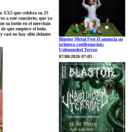
jo XX5 que celebra su 25
s a este concierto, que ya
on su botín en el merchán
 de que empiece el bolo.
 casi no hay sitio delante
Blastor Metal Fest II anuncia su
primera confirmacion:
Unbounded Terror
07/08/2026 07:05