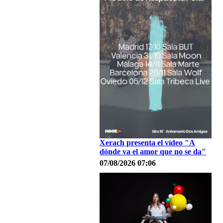
Xerach presenta el vídeo "A
dónde va el amor que no se da"
07/08/2026 07:06