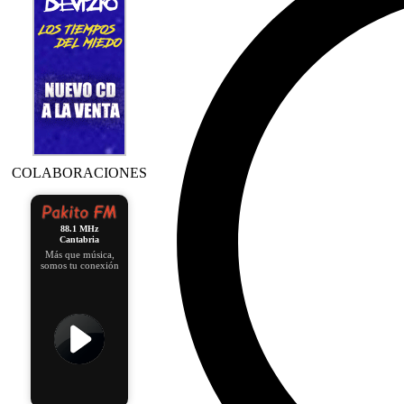
COLABORACIONES
88.1 MHz
Cantabria
Más que música,
somos tu conexión