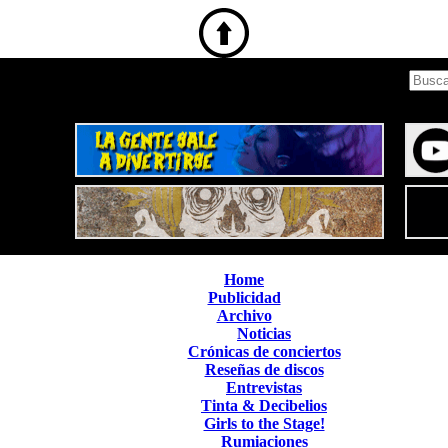
Home
Publicidad
Archivo
Noticias
Crónicas de conciertos
Reseñas de discos
Entrevistas
Tinta & Decibelios
Girls to the Stage!
Rumiaciones