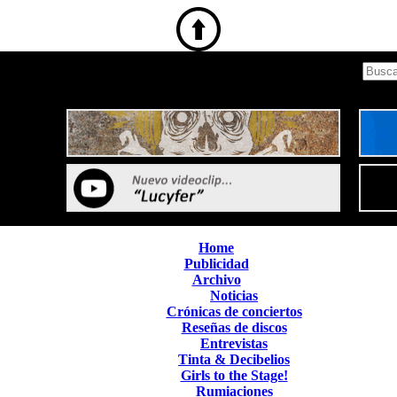
Home
Publicidad
Archivo
Noticias
Crónicas de conciertos
Reseñas de discos
Entrevistas
Tinta & Decibelios
Girls to the Stage!
Rumiaciones