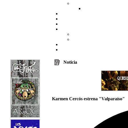
Noticia
Karmen Cercós estrena "Valparaíso"