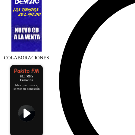
COLABORACIONES
88.1 MHz
Cantabria
Más que música,
somos tu conexión