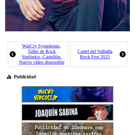
WarCry Symphonic,
Taller de Rock
Cartel del Valhalla
Sinfónico, Castellón.
Rock Fest 2025
Nuevo vídeo disponible
Publicidad