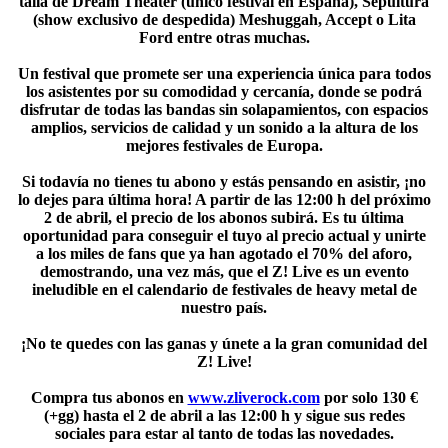
talla de Dream Theater (único festival en España), Sepultura
(show exclusivo de despedida) Meshuggah, Accept o Lita
Ford entre otras muchas.
Un festival que promete ser una experiencia única para todos
los asistentes por su comodidad y cercanía, donde se podrá
disfrutar de todas las bandas sin solapamientos, con espacios
amplios, servicios de calidad y un sonido a la altura de los
mejores festivales de Europa.
Si todavía no tienes tu abono y estás pensando en asistir, ¡no
lo dejes para última hora! A partir de las 12:00 h del próximo
2 de abril, el precio de los abonos subirá. Es tu última
oportunidad para conseguir el tuyo al precio actual y unirte
a los miles de fans que ya han agotado el 70% del aforo,
demostrando, una vez más, que el Z! Live es un evento
ineludible en el calendario de festivales de heavy metal de
nuestro país.
¡No te quedes con las ganas y únete a la gran comunidad del
Z! Live!
Compra tus abonos en
www.zliverock.com
por solo 130 €
(+gg) hasta el 2 de abril a las 12:00 h y sigue sus redes
sociales para estar al tanto de todas las novedades.