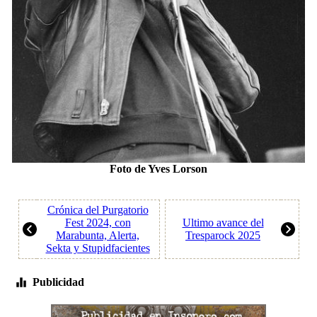
Foto de Yves Lorson
Crónica del Purgatorio
Fest 2024, con
Ultimo avance del
Marabunta, Alerta,
Tresparock 2025
Sekta y Stupidfacientes
Publicidad