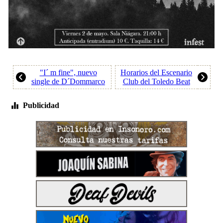
"I´ m fine", nuevo
Horarios del Escenario
single de D´Dommarco
Club del Toledo Beat
Publicidad