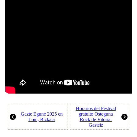
Horarios del Festival
Gazte Egune 2025 en
gratuito Osteguna
Loiu, Bizkaia
Rock de Vitoria-
Gasteiz