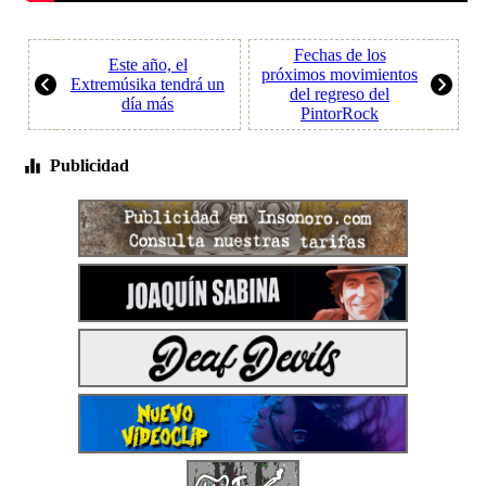
Fechas de los
Este año, el
próximos movimientos
Extremúsika tendrá un
del regreso del
día más
PintorRock
Publicidad