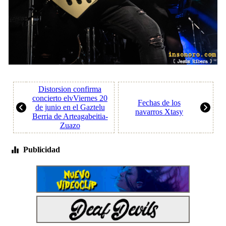
Distorsion confirma
concierto elvViernes 20
Fechas de los
de junio en el Gaztelu
navarros Xtasy
Berria de Arteagabeitia-
Zuazo
Publicidad